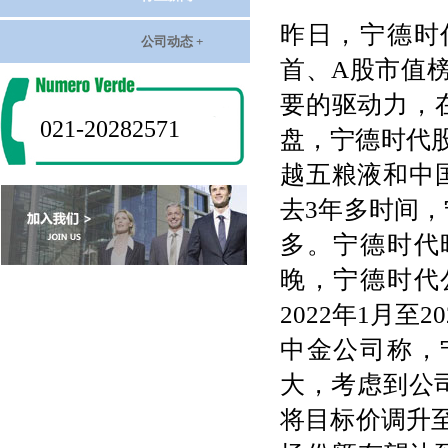
昨日，宁德时
公司动态 +
首、A股市值榜
要的驱动力，
021-20282571
盘，宁德时代股
越五粮液和中
去3年多时间，
多。宁德时代
晚，宁德时代
2022年1月
中金公司称，
大，考虑到公
将目标价调升至