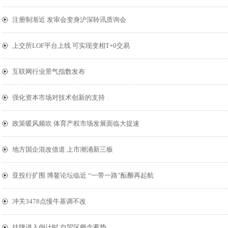
注册制渐近 发审会变身沪深聆讯质询会
上交所LOF平台上线 可实现变相T+0交易
互联网行业景气指数发布
强化资本市场对技术创新的支持
政策暖风频吹 体育产权市场发展面临大提速
地方国企混改借道 上市潮涌新三板
亚投行扩围 博鳌论坛临近 “一带一路”酝酿再起航
冲关3478点慢牛基调不改
挂牌进入倒计时 自贸区概念蓄势