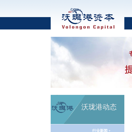
沃珑港动态
行业新闻 +